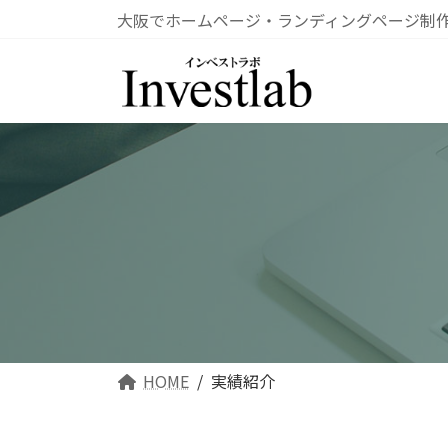
コ
ナ
大阪でホームページ・ランディングページ制
ン
ビ
テ
ゲ
ン
ー
ツ
シ
へ
ョ
ス
ン
キ
に
ッ
移
プ
動
HOME
実績紹介